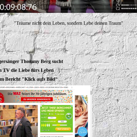
"Träume nicht dein Leben, sondern Lebe deinen Traum"
gersänger Thommy Berg
sucht
m TV die Liebe fürs Leben
m Bericht "Klick aufs Bild"