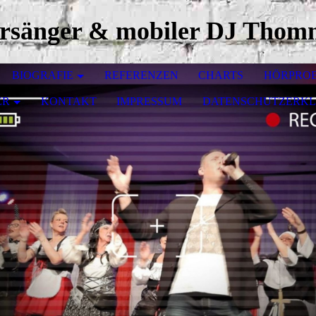
ersänger & mobiler DJ Thom
BIOGRAFIE
REFERENZEN
CHARTS
HÖRPRO
ER
KONTAKT
IMPRESSUM
DATENSCHUTZERK