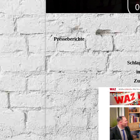
Presseberichte
Schla
i
Zu